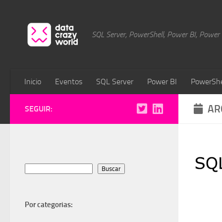
Saltar al contenido
SQL Server, PowerShell, Power BI, Power Pl
Inicio
Eventos
SQL Server
Power BI
PowerShe
AR
SEGUIR:
Buscar
Buscar
Por categorias: