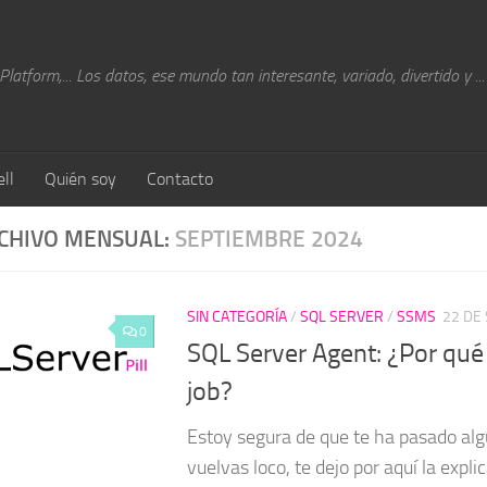
atform,... Los datos, ese mundo tan interesante, variado, divertido y ...
ll
Quién soy
Contacto
CHIVO MENSUAL:
SEPTIEMBRE 2024
SIN CATEGORÍA
/
SQL SERVER
/
SSMS
22 DE
0
SQL Server Agent: ¿Por qué n
job?
Estoy segura de que te ha pasado algu
vuelvas loco, te dejo por aquí la expli