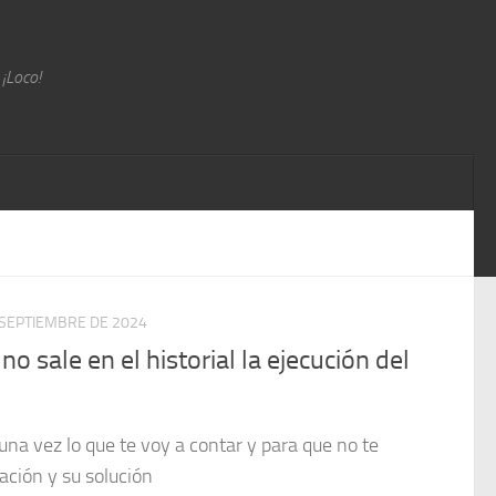
 ¡Loco!
 SEPTIEMBRE DE 2024
o sale en el historial la ejecución del
na vez lo que te voy a contar y para que no te
cación y su solución