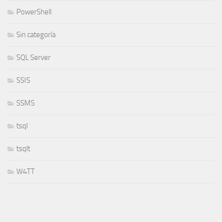
PowerShell
Sin categoría
SQL Server
SSIS
SSMS
tsql
tsqlt
W4TT