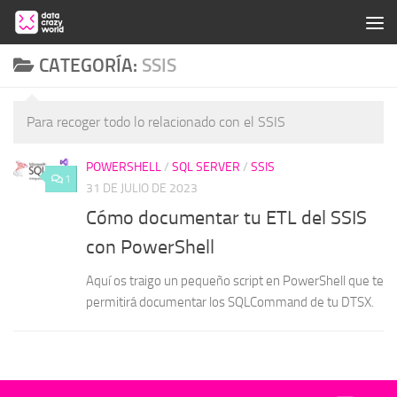
Saltar al contenido
CATEGORÍA:
SSIS
Para recoger todo lo relacionado con el SSIS
POWERSHELL
/
SQL SERVER
/
SSIS
1
31 DE JULIO DE 2023
Cómo documentar tu ETL del SSIS
con PowerShell
Aquí os traigo un pequeño script en PowerShell que te
permitirá documentar los SQLCommand de tu DTSX.