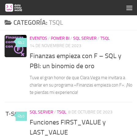
Saltar al contenido
CATEGORÍA:
TSQL
EVENTOS
/
POWER BI
/
SQL SERVER
/
TSQL
2
14 DE NOVIEMBRE DE 2023
Finanzas empieza con F – SQL y
PBI: un binomio de oro
Tuve el gran honor de que Clara Vega me invitara a
charlar en su programa «Finanzas empieza con F». ¡No
te pierdas mi experiencia!
SQL SERVER
/
TSQL
8 DE OCTUBRE DE 2023
0
Funciones FIRST_VALUE y
LAST_VALUE