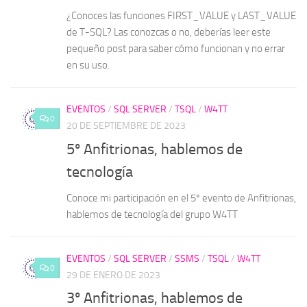
¿Conoces las funciones FIRST_VALUE y LAST_VALUE
de T-SQL? Las conozcas o no, deberías leer este
pequeño post para saber cómo funcionan y no errar
en su uso.
EVENTOS
/
SQL SERVER
/
TSQL
/
W4TT
0
20 DE SEPTIEMBRE DE 2023
5º Anfitrionas, hablemos de
tecnología
Conoce mi participación en el 5º evento de Anfitrionas,
hablemos de tecnología del grupo W4TT
EVENTOS
/
SQL SERVER
/
SSMS
/
TSQL
/
W4TT
0
29 DE ENERO DE 2023
3º Anfitrionas, hablemos de