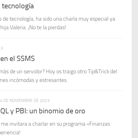
 tecnología
s de tecnología, ha sido una charla muy especial ya
ija Valeria. ¡No te la pierdas!
23
 en el SSMS
ás de un servidor? Hoy os traigo otro Tip&Trick del
ones incómodas y estresantes.
4 DE NOVIEMBRE DE 2023
QL y PBI: un binomio de oro
 me invitara a charlar en su programa «Finanzas
eriencia!