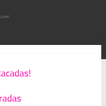
 ¡Loco!
tacadas!
radas