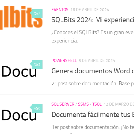
EVENTOS
16 DE ABRIL DE 2024
2
SQLBits 2024: Mi experienc
¿Conoces el SQLBits? Es un gran eve
experiencia.
POWERSHELL
3 DE ABRIL DE 2024
2
Genera documentos Word c
2º post sobre documentación. Base pa
SQL SERVER
/
SSMS
/
TSQL
12 DE MARZO D
0
Documenta fácilmente tus
1er post sobre documentación. ¡No t