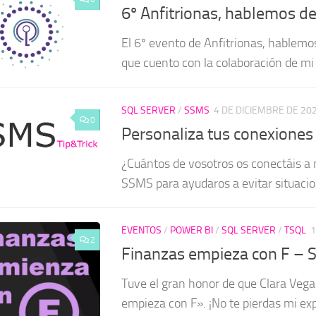
6º Anfitrionas, hablemos de
El 6º evento de Anfitrionas, hablemo
que cuento con la colaboración de mi h
SQL SERVER
/
SSMS
4 DE DICIEMBRE DE 20
0
Personaliza tus conexiones
¿Cuántos de vosotros os conectáis a m
SSMS para ayudaros a evitar situaci
EVENTOS
/
POWER BI
/
SQL SERVER
/
TSQL
1
2
Finanzas empieza con F – S
Tuve el gran honor de que Clara Vega
empieza con F». ¡No te pierdas mi exp