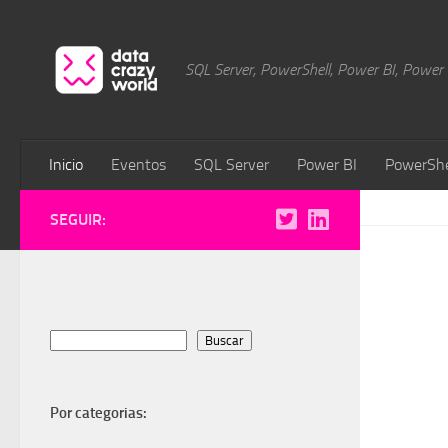
Saltar al contenido
SQL Server, PowerShell, Power BI, Power Pl
Inicio
Eventos
SQL Server
Power BI
PowerShe
SEGUIR:
Buscar
Buscar
Por categorias: