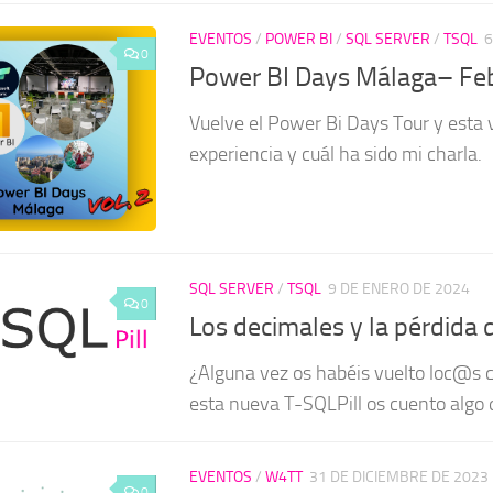
EVENTOS
/
POWER BI
/
SQL SERVER
/
TSQL
6
0
Power BI Days Málaga– Fe
Vuelve el Power Bi Days Tour y esta 
experiencia y cuál ha sido mi charla.
SQL SERVER
/
TSQL
9 DE ENERO DE 2024
0
Los decimales y la pérdida 
¿Alguna vez os habéis vuelto loc@s c
esta nueva T-SQLPill os cuento algo
EVENTOS
/
W4TT
31 DE DICIEMBRE DE 2023
0