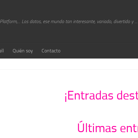
atform,... Los datos, ese mundo tan interesante, variado, divertido y ...
ll
Quién soy
Contacto
¡Entradas des
Últimas ent