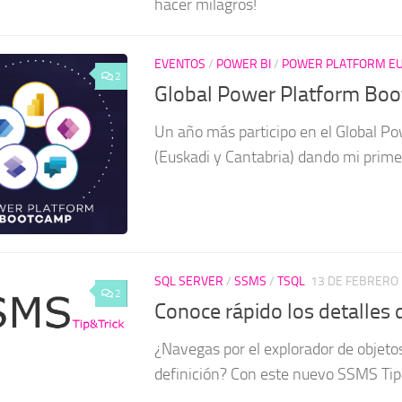
hacer milagros!
EVENTOS
/
POWER BI
/
POWER PLATFORM EU
2
Global Power Platform Bo
Un año más participo en el Global Po
(Euskadi y Cantabria) dando mi prime
SQL SERVER
/
SSMS
/
TSQL
13 DE FEBRERO 
2
Conoce rápido los detalles 
¿Navegas por el explorador de objetos
definición? Con este nuevo SSMS Tip&